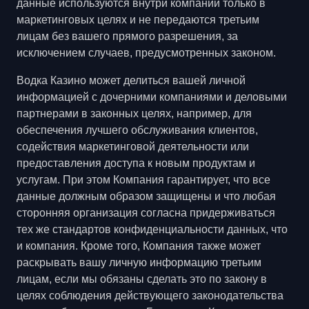
данные используются внутри компании только в
маркетинговых целях и не передаются третьим
лицам без вашего прямого разрешения, за
исключением случаев, предусмотренных законом.
Водка Казино может делиться вашей личной
информацией с дочерними компаниями и деловыми
партнерами в законных целях, например, для
обеспечения лучшего обслуживания клиентов,
содействия маркетинговой деятельности или
предоставления доступа к новым продуктам и
услугам. При этом Компания гарантирует, что все
данные должным образом защищены и что любая
сторонняя организация согласна придерживаться
тех же стандартов конфиденциальности данных, что
и компания. Кроме того, Компания также может
раскрывать вашу личную информацию третьим
лицам, если мы обязаны сделать это по закону в
целях соблюдения действующего законодательства