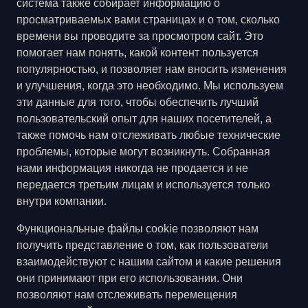
система также собирает информацию о
просматриваемых вами страницах и о том, сколько
времени вы проводите за просмотром сайт. Это
помогает нам понять, какой контент пользуется
популярностью, и позволяет нам вносить изменения
и улучшения, когда это необходимо. Мы используем
эти данные для того, чтобы обеспечить лучший
пользовательский опыт для наших посетителей, а
также помочь нам отслеживать любые технические
проблемы, которые могут возникнуть. Собранная
нами информация никогда не продается и не
передается третьим лицам и используется только
внутри компании.
Функциональные файлы cookie позволяют нам
получить представление о том, как пользователи
взаимодействуют с нашим сайтом и какие решения
они принимают при его использовании. Они
позволяют нам отслеживать перемещения