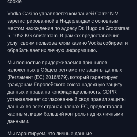
cookie
Vodka Casino управляется компанией Carrer N.V.,
зарегистрированной в Нидерландах с основным
местом нахождения по адресу Dr. Hugo de Grootstraat
5, 1052 KG Amsterdam. В рамках предоставления
услуг своим пользователям казино Vodka собирает и
обрабатывает их личную информацию.
Мы полностью придерживаемся принципов,
изложенных в Общем регламенте защиты данных
(Регламент (ЕС) 2016/679), который гарантирует
гражданам Европейского союза надежную защиту
данных и права на конфиденциальность. GDPR
устанавливает согласованный свод правил защиты
данных во всех странах-членах ЕС, предоставляя
частным лицам больший контроль над их личными
данными.
Мы гарантируем, что личные данные