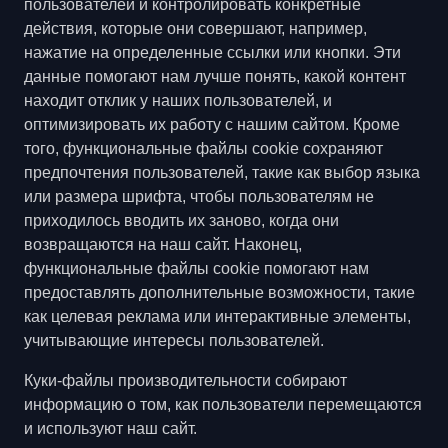
пользователей и контролировать конкретные
действия, которые они совершают, например,
нажатие на определенные ссылки или кнопки. Эти
данные помогают нам лучше понять, какой контент
находит отклик у наших пользователей, и
оптимизировать их работу с нашим сайтом. Кроме
того, функциональные файлы cookie сохраняют
предпочтения пользователей, такие как выбор языка
или размера шрифта, чтобы пользователям не
приходилось вводить их заново, когда они
возвращаются на наш сайт. Наконец,
функциональные файлы cookie помогают нам
предоставлять дополнительные возможности, такие
как целевая реклама или интерактивные элементы,
учитывающие интересы пользователей.
Куки-файлы производительности собирают
информацию о том, как пользователи перемещаются
и используют наш сайт.