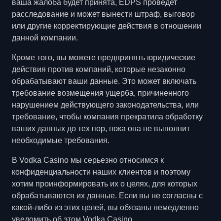
ваша жалоба будет принята, EDPS проведет
расследование и может вынести штраф, выговор
или другие корректирующие действия в отношении
данной компании.
Кроме того, вы можете предпринять юридические
действия против компаний, которые незаконно
обрабатывают ваши данные. Это может включать
требование возмещения ущерба, причиненного
нарушением действующего законодательства, или
требование, чтобы компания прекратила обработку
ваших данных до тех пор, пока она не выполнит
необходимые требования.
В Vodka Casino мы серьезно относимся к
конфиденциальности наших клиентов и поэтому
хотим проинформировать их о целях, для которых
обрабатываются их данные. Если вы не согласны с
какой-либо из этих целей, вы обязаны немедленно
уведомить об этом Vodka Casino.