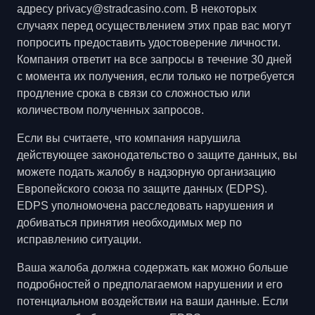
адресу
privacy@stradcasino.com
. В некоторых
случаях перед осуществлением этих прав вас могут
попросить предоставить удостоверение личности.
Компания ответит на все запросы в течение 30 дней
с момента их получения, если только не потребуется
продление срока в связи со сложностью или
количеством полученных запросов.
Если вы считаете, что компания нарушила
действующее законодательство о защите данных, вы
можете подать жалобу в надзорную организацию
Европейского союза по защите данных (EDPS).
EDPS уполномочена расследовать нарушения и
добиваться принятия необходимых мер по
исправлению ситуации.
Ваша жалоба должна содержать как можно больше
подробностей о предполагаемом нарушении и его
потенциальном воздействии на ваши данные. Если